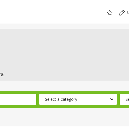
U
га
Select a category
S