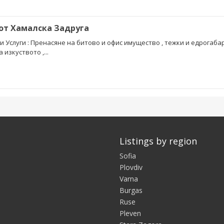
от Хамалска Задруга
и Услуги : Пренасяне на битово и офис имущество , тежки и едрогаба
 изкуството ,...
Listings by region
Sofia
Plovdiv
Varna
Burgas
Ruse
Pleven