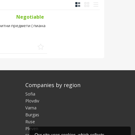
Negotiable
ритни предмети ( пиана
Companies by region
Sofia
Plovdiv
Varna
Burgas
Ruse
Pleven
Our site uses cookies, which collects