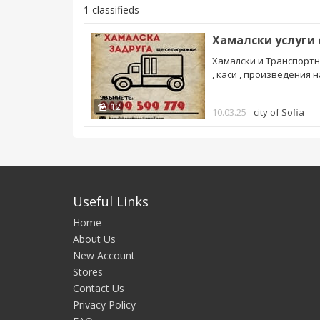
1 classifieds
Хамалски услуги 
Хамалски и Транспортн
, каси , произведения на
12
10.03.25
city of Sofia
Useful Links
Home
About Us
New Account
Stores
Contact Us
Privacy Policy